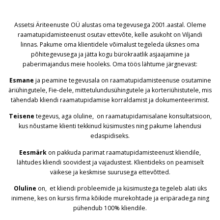
Assetsi Äriteenuste OÜ alustas oma tegevusega 2001.aastal. Oleme
raamatupidamisteenust osutav ettevõte, kelle asukoht on Viljandi
linnas. Pakume oma klientidele võimalust tegeleda üksnes oma
põhitegevusega ja jätta kogu bürokraatlik asjaajamine ja
paberimajandus meie hooleks. Oma töös lähtume järgnevast:
Esmane
ja peamine tegevusala on raamatupidamisteenuse osutamine
äriühingutele, Fie-dele, mittetulundusühingutele ja korteriühistutele, mis
tähendab kliendi raamatupidamise korraldamist ja dokumenteerimist.
Teisene
tegevus, aga oluline, on raamatupidamisalane konsultatsioon,
kus nõustame klienti tekkinud küsimustes ning pakume lahendusi
edaspidiseks.
Eesmärk
on pakkuda parimat raamatupidamisteenust kliendile,
lähtudes kliendi soovidest ja vajadustest. Klientideks on peamiselt
väikese ja keskmise suurusega ettevõtted.
Oluline
on, et kliendi probleemide ja küsimustega tegeleb alati üks
inimene, kes on kursis firma kõikide murekohtade ja eripäradega ning
pühendub 100% kliendile.