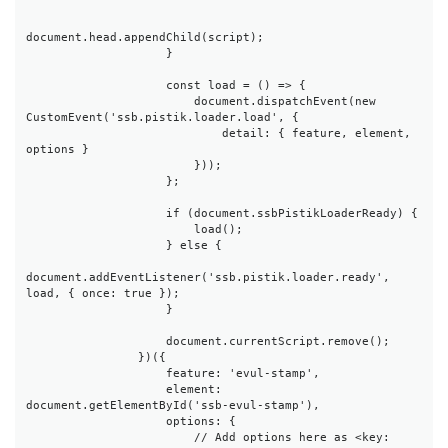
document.head.appendChild(script);

                    }

                    const load = () => {

                        document.dispatchEvent(new 
CustomEvent('ssb.pistik.loader.load', {

                            detail: { feature, element, 
options }

                        }));

                    };

                    if (document.ssbPistikLoaderReady) {

                        load();

                    } else {

document.addEventListener('ssb.pistik.loader.ready', 
load, { once: true });

                    }

                    document.currentScript.remove();

                })({

                    feature: 'evul-stamp',

                    element: 
document.getElementById('ssb-evul-stamp'),

                    options: {

                        // Add options here as <key: 