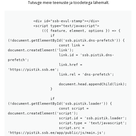
Tutvuge meie teenuste ja toodetega lähemalt.
            <div id="ssb-evul-stamp"></div>

            <script type="text/javascript">

                (({ feature, element, options }) => {

                    if 
(!document.getElementById('ssb.pistik.dns-prefetch')) {

                        const link = 
document.createElement('link');

                        link.id = 'ssb.pistik.dns-
prefetch';

                        link.href = 
'https://pistik.ssb.ee';

                        link.rel = 'dns-prefetch';

                        document.head.appendChild(link);

                    }

                    if 
(!document.getElementById('ssb.pistik.loader')) {

                        const script = 
document.createElement('script');

                        script.id = 'ssb.pistik.loader';

                        script.type = 'text/javascript';

                        script.src = 
'https://pistik.ssb.ee/app/public/js/main.js';
