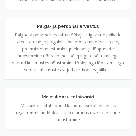
Palga- ja personaliarvestus
Palga-
ja
Palga- ja personaliarvestus töötajate igakuine palkade
personaliarvestus
arvestamine ja palgalehtede koostamine lisatasude,
preemiate arvestamine puhkuse- ja lõpparvete
arvestamine nõustamine töölepingute sõlmimisega
seotud küsimustes nõustamine töölepingu lõpetamisega
seotud küsimustes vajadusel koos vajalike …
Maksukonsultatsioonid
Maksukonsultatsioonid
Maksukonsultatsioonid käibemaksukohustlaseks
registreerimine Maksu- ja Tolliametis maksude alane
nõustamine