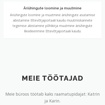
Äriühingute loomine ja muutmine
Äriühingute
loomine
Äriühingute loomine ja muutmine äriühingute asutamise
ja
abistamine Ettevõtjaportaali kaudu muutmiskannete
muutmine
tegemise abistamine põhikirja muutmine äriühingute
likvideerimine Ettevõtjaportaali kaudu
MEIE TÖÖTAJAD
Meie büroos töötab kaks raamatupidajat: Katrin
ja Karin.