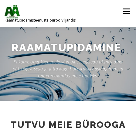
Skip
to
Menu
content
Raamatupidamisteenuste büroo Viljandis
ESILEHT
MEIE BÜROOST
TEENUSED
RAAMATUPIDAMINE
Pakume oma klientidele võimalust tegeleda üksnes oma
INFOMATERJALID
KONTAKT
põhitegevusega ja jätta kogu bürokraatlik asjaajamine ja
paberimajandus meie hooleks.
TUTVU MEIE BÜROOGA