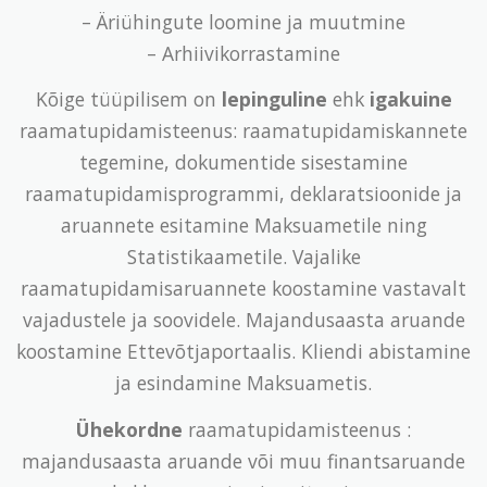
– Äriühingute loomine ja muutmine
– Arhiivikorrastamine
Kõige tüüpilisem on
lepinguline
ehk
igakuine
raamatupidamisteenus: raamatupidamiskannete
tegemine, dokumentide sisestamine
raamatupidamisprogrammi, deklaratsioonide ja
aruannete esitamine Maksuametile ning
Statistikaametile. Vajalike
raamatupidamisaruannete koostamine vastavalt
vajadustele ja soovidele. Majandusaasta aruande
koostamine Ettevõtjaportaalis. Kliendi abistamine
ja esindamine Maksuametis.
Ühekordne
raamatupidamisteenus :
majandusaasta aruande või muu finantsaruande