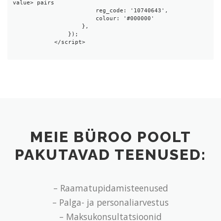
value> pairs

                        reg_code: '10740643',

                        colour: '#000000'

                    },

                });

            </script>

MEIE BÜROO POOLT
PAKUTAVAD TEENUSED:
– Raamatupidamisteenused
– Palga- ja personaliarvestus
– Maksukonsultatsioonid