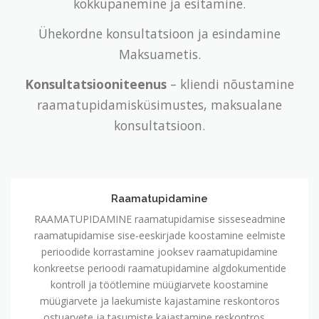
kokkupanemine ja esitamine.
Ühekordne konsultatsioon ja esindamine
Maksuametis.
Konsultatsiooniteenus
– kliendi nõustamine
raamatupidamisküsimustes, maksualane
konsultatsioon.
Raamatupidamine
Raamatupidamine
RAAMATUPIDAMINE raamatupidamise sisseseadmine
raamatupidamise sise-eeskirjade koostamine eelmiste
perioodide korrastamine jooksev raamatupidamine
konkreetse perioodi raamatupidamine algdokumentide
kontroll ja töötlemine müügiarvete koostamine
müügiarvete ja laekumiste kajastamine reskontoros
ostuarvete ja tasumiste kajastamine reskontros …